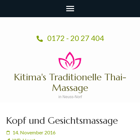
Zum
Inhalt
0172 - 20 27 404
springen
(Enter
drücken)
Kitima's Traditionelle Thai-
Massage
in Neuss-Norf
Kopf und Gesichtsmassage
14. November 2016