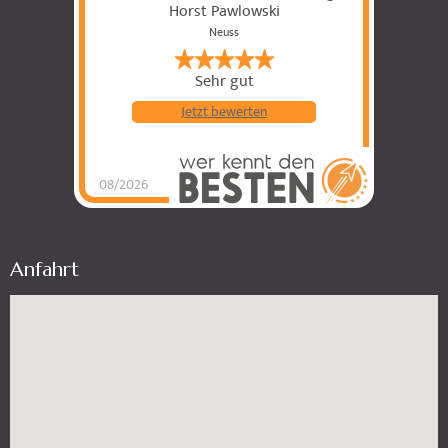
Horst Pawlowski
Neuss
Sehr gut
Jetzt bewerten
08/2026
Kitimas Traditionelle
Thai-Massage Horst
Pawlowski
hat
4.82
von
5
Sternen |
260
Kitimas
Traditionelle Thai-
Anfahrt
Massage Horst
Pawlowski
Bewertungen
auf
werkenntdenBESTEN.de