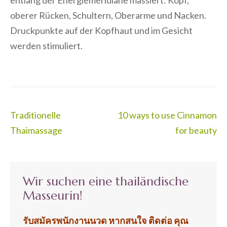
oberer Rücken, Schultern, Oberarme und Nacken.
Druckpunkte auf der Kopfhaut und im Gesicht
werden stimuliert.
Beitragsnavigation
Traditionelle
10 ways to use Cinnamon
Thaimassage
for beauty
Wir suchen eine thailändische
Masseurin!
รับสมัครพนักงานนวด หากสนใจ ติดต่อ
คุณ