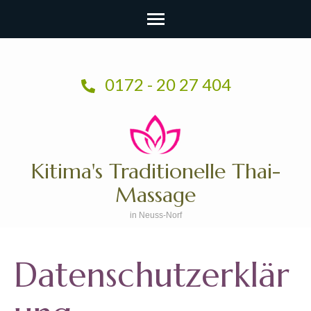
Zum
Inhalt
0172 - 20 27 404
springen
(Enter
drücken)
Kitima's Traditionelle Thai-
Massage
in Neuss-Norf
Datenschutzerklär