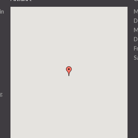
in
M
D
M
D
F
S
g