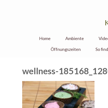
Zum
Inhalt
springen
(Enter
drücken)
Home
Ambiente
Vide
Öffnungszeiten
So fin
wellness-185168_12