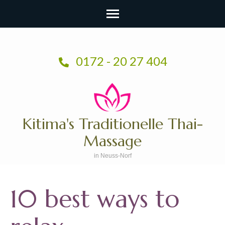
Zum
Inhalt
0172 - 20 27 404
springen
(Enter
drücken)
Kitima's Traditionelle Thai-
Massage
in Neuss-Norf
10 best ways to