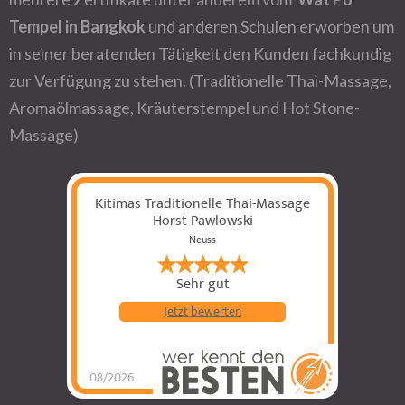
Tempel in Bangkok
und anderen Schulen erworben um
in seiner beratenden Tätigkeit den Kunden fachkundig
zur Verfügung zu stehen. (Traditionelle Thai-Massage,
Aromaölmassage, Kräuterstempel und Hot Stone-
Massage)
Kitimas Traditionelle Thai-Massage
Horst Pawlowski
Neuss
Sehr gut
Jetzt bewerten
08/2026
Kitimas Traditionelle
Thai-Massage Horst